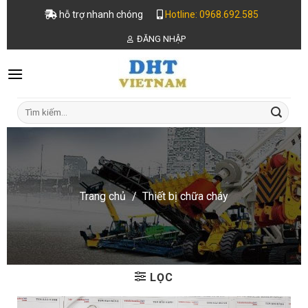
Skip
hỗ trợ nhanh chóng
Hotline: 0968.692.585
to
ĐĂNG NHẬP
content
Tìm
kiếm:
Trang chủ
/
Thiết bị chữa cháy
LỌC