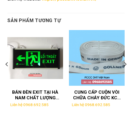
SẢN PHẨM TƯƠNG TỰ
BÁN ĐÈN EXIT TẠI HÀ
CUNG CẤP CUỘN VÒI
NAM CHẤT LƯỢNG
CHỮA CHÁY ĐỨC KCN
NHẤT – UY TÍN – GIÁ
LIÊM CẦN HÀ NAM
Liên hệ 0968.692.585
Liên hệ 0968.692.585
RẺ