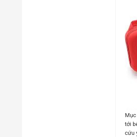
Mục
tới 
cứu 