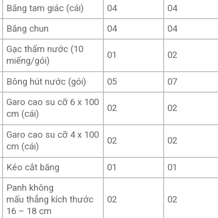
Băng tam giác (cái)
04
04
Băng chun
04
04
Gạc thấm nước (10
01
02
miếng/gói)
Bông hút nước (gói)
05
07
Garo cao su cỡ 6 x 100
02
02
cm (cái)
Garo cao su cỡ 4 x 100
02
02
cm (cái)
Kéo cắt băng
01
01
Panh không
mấu thẳng kích thước
02
02
16 – 18 cm