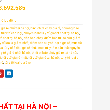
8.692.585
o hộ lao động
giá rẻ nhất tại hà nội
,
bình chữa cháy giá rẻ
,
chuông báo
úi y tế các loại
,
chuyên bán túi y tế giá tốt nhất tại hà nội
,
ẻ nhất tại hà nội
,
đèn báo cháy
,
điểm bán túi sơ cứu giá rẻ
 tế loại a giá rẻ nhất
,
điểm bán túi y tế loại c giá rẻ
,
mua túi
a túi y tế ở đâu giá rẻ nhất
,
mua túi y tế ở đâu thái nguyên
 tế giá rẻ nhất hà nội
,
thiết bị báo cháy giá rẻ tại hà nội
,
̉
,
túi y tế giá rẻ nhất
,
túi y tế giá rẻ tại hà nội
,
túi ý tế loại a
 rẻ
,
túi y tế loại c giá rẻ
HẤT TẠI HÀ NỘI –