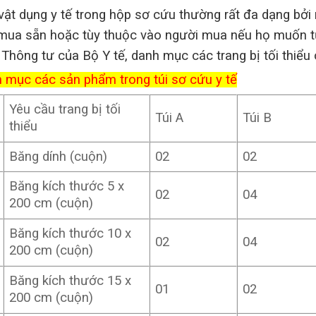
 vật dụng y tế trong hộp sơ cứu thường rất đa dạng bởi
mua sẵn hoặc tùy thuộc vào người mua nếu họ muốn tự 
 Thông tư của Bộ Y tế, danh mục các trang bị tối thiểu 
mục các sản phẩm trong túi sơ cứu y tế
Yêu cầu trang bị tối
Túi A
Túi B
thiểu
Băng dính (cuộn)
02
02
Băng kích thước 5 x
02
04
200 cm (cuộn)
Băng kích thước 10 x
02
04
200 cm (cuộn)
Băng kích thước 15 x
01
02
200 cm (cuộn)