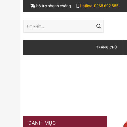
Skip
hỗ trợ nhanh chóng
Hotline: 0968.692.585
to
content
Tìm
kiếm:
TRANG CHỦ
DANH MỤC