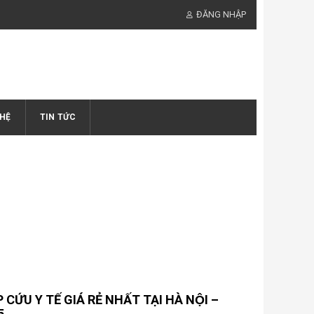
ĐĂNG NHẬP
 HỆ
TIN TỨC
 CỨU Y TẾ GIÁ RẺ NHẤT TẠI HÀ NỘI –
5