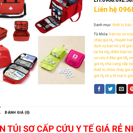
Liên hệ 096
Danh mục:
thiết bị bả
Từ khóa:
bán túi sơ cứu 
cháy giá rẻ
,
chuyên bán t
dịch vụ bán túi y tế giá r
tại hà nội
,
điểm bán túi y
sơ cứu ở đâu giá tốt
,
mu
giá rẻ
,
nhà cung cấp túi y
thiết bị chữa cháy giá re
giá rẻ
,
túi y tế loại b giá
Ả
ĐÁNH GIÁ (0)
N TÚI SƠ CẤP CỨU Y TẾ GIÁ RẺ N