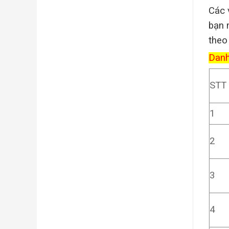
Các
bạn 
theo
Danh 
STT
1
2
3
4