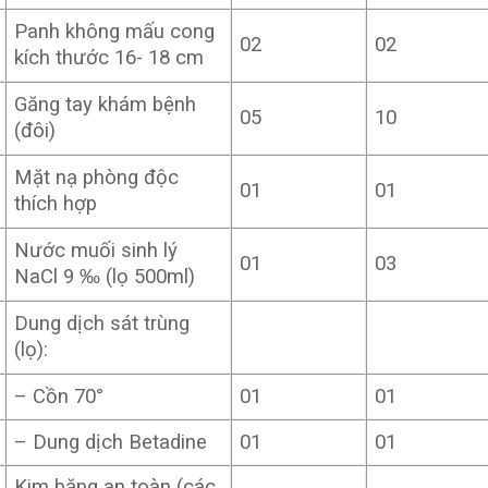
Panh không mấu cong
02
02
kích thước 16- 18 cm
Găng tay khám bệnh
05
10
(đôi)
Mặt nạ phòng độc
01
01
thích hợp
Nước muối sinh lý
01
03
NaCl 9 ‰ (lọ 500ml)
Dung dịch sát trùng
(lọ):
– Cồn 70°
01
01
– Dung dịch Betadine
01
01
Kim băng an toàn (các