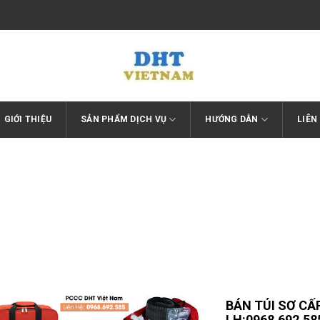
GIỚI THIỆU
SẢN PHẨM DỊCH VỤ
HƯỚNG DẪN
LIÊN
Trang chủ
/
thiết bị bảo hộ lao động
BÁN TÚI SƠ CẤP
LH:0968.692.58