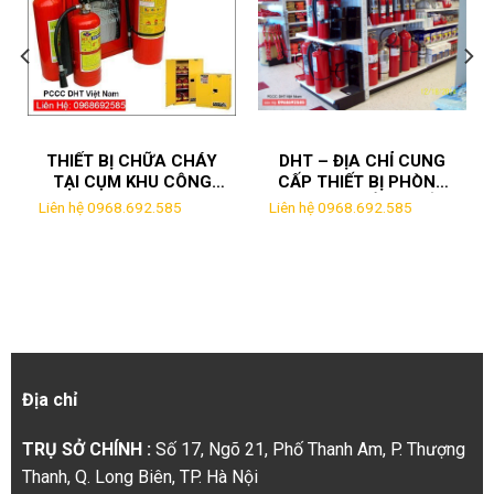
THIẾT BỊ CHỮA CHÁY
DHT – ĐỊA CHỈ CUNG
TẠI CỤM KHU CÔNG
CẤP THIẾT BỊ PHÒNG
NGHIỆP TÂN VIỆT
CHÁY GIÁ RẺ TẠI BẮC
Liên hệ 0968.692.585
Liên hệ 0968.692.585
NINH
Địa chỉ
TRỤ SỞ CHÍNH :
Số 17, Ngõ 21, Phố Thanh Am, P. Thượng
Thanh, Q. Long Biên, TP. Hà Nội