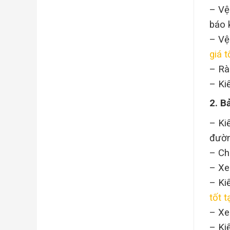
– Vệ
báo 
– Vệ
giá 
– Rà
– Ki
2. B
– Ki
đườn
– Ch
– Xe
– Ki
tốt 
– Xe
– Ki