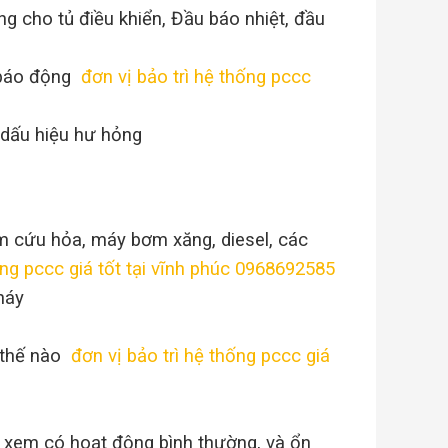
ng cho tủ điều khiển, Đầu báo nhiệt, đầu
 báo động
đơn vị bảo trì hệ thống pccc
ó dấu hiệu hư hỏng
m cứu hỏa, máy bơm xăng, diesel, các
ống pccc giá tốt tại vĩnh phúc 0968692585
háy
 thế nào
đơn vị bảo trì hệ thống pccc giá
m xem có hoạt động bình thường, và ổn