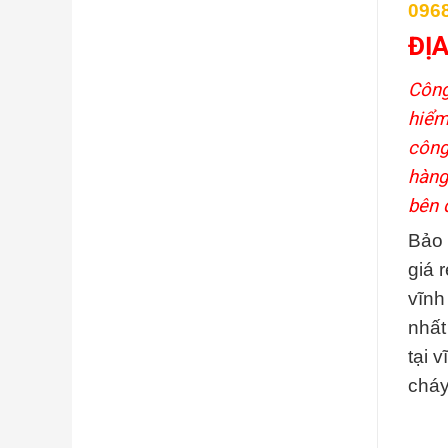
096
ĐỊA
Công
hiểm
công
hàng
bên 
Bảo 
giá 
vĩnh
nhất
tại 
cháy