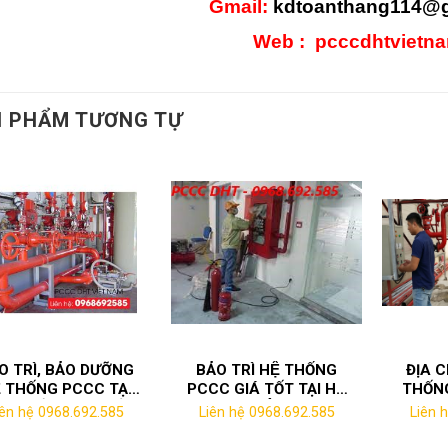
Gmail:
kdtoanthang114@g
Web : pcccdhtvietn
 PHẨM TƯƠNG TỰ
O TRÌ, BẢO DƯỠNG
BẢO TRÌ HỆ THỐNG
ĐỊA C
̣ THỐNG PCCC TẠI
PCCC GIÁ TỐT TẠI HÀ
THỐNG
 QUẾ VÕ GIÁ TỐT
NỘI
TA
iên hệ 0968.692.585
Liên hệ 0968.692.585
Liên 