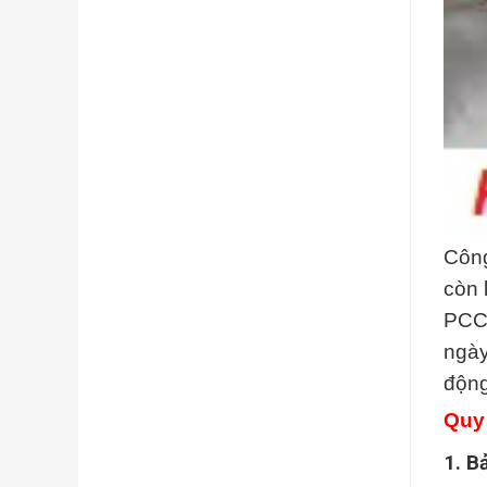
Công
còn 
PCCC
ngày
động
Quy 
1. B