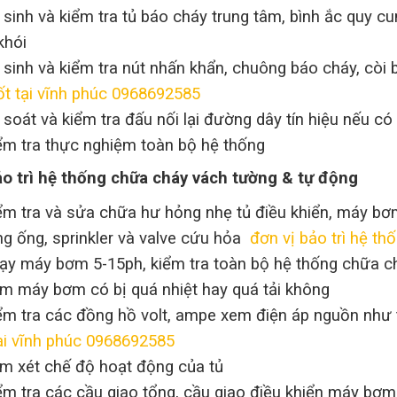
 sinh và kiểm tra tủ báo cháy trung tâm, bình ắc quy cu
khói
 sinh và kiểm tra nút nhấn khẩn, chuông báo cháy, còi
tốt tại vĩnh phúc 0968692585
 soát và kiểm tra đấu nối lại đường dây tín hiệu nếu c
ểm tra thực nghiệm toàn bộ hệ thống
ảo trì hệ thống chữa cháy vách tường & tự động
ểm tra và sửa chữa hư hỏng nhẹ tủ điều khiển, máy bơ
g ống, sprinkler và valve cứu hỏa
đơn vị bảo trì hệ th
ạy máy bơm 5-15ph, kiểm tra toàn bộ hệ thống chữa c
m máy bơm có bị quá nhiệt hay quá tải không
ểm tra các đồng hồ volt, ampe xem điện áp nguồn như
tại vĩnh phúc 0968692585
m xét chế độ hoạt động của tủ
ểm tra các cầu giao tổng, cầu giao điều khiển máy bơ