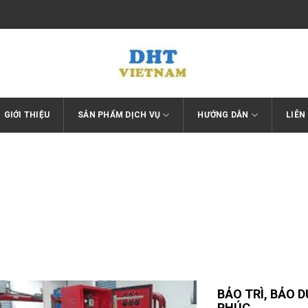
GIỚI THIỆU
SẢN PHẨM DỊCH VỤ
HƯỚNG DẪN
LIÊN
Trang chủ
/
Bảo trì hệ thống PCCC
BẢO TRÌ, BẢO DƯỠNG HỆ THỐNG PCCC GIÁ RẺ TẠI VĨNH
PHÚC