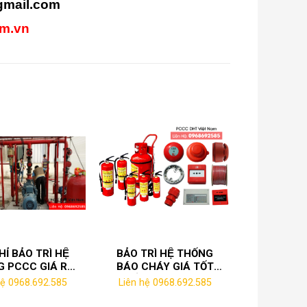
mail.com
am.vn
HỈ BẢO TRÌ HỆ
BẢO TRÌ HỆ THỐNG
 PCCC GIÁ RẺ
BÁO CHÁY GIÁ TỐT
̣I PHÚ THỌ
NHẤT TẠI KCN VĨNH
hệ 0968.692.585
Liên hệ 0968.692.585
PHÚC