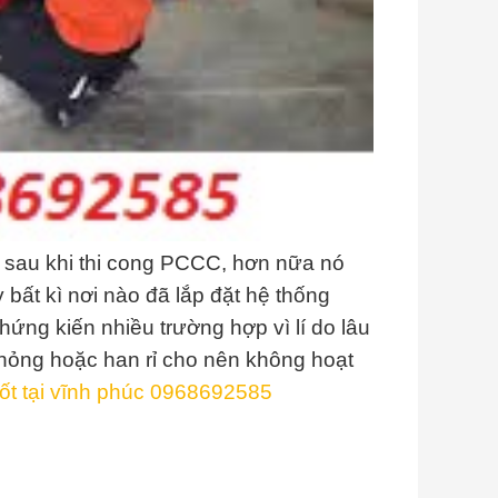
g sau khi thi cong PCCC, hơn nữa nó
 bất kì nơi nào đã lắp đặt hệ thống
ứng kiến nhiều trường hợp vì lí do lâu
hỏng hoặc han rỉ cho nên không hoạt
 tốt tại vĩnh phúc 0968692585