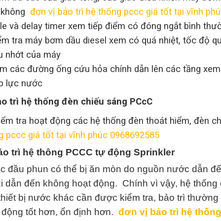
 không
đơn vị bảo trì hệ thống pccc giá tốt tại vĩnh p
le và delay timer xem tiếp điểm có đóng ngắt bình thư
ểm tra máy bơm dầu diesel xem có quá nhiệt, tốc độ qu
ầu nhớt của máy
m các đường ống cứu hỏa chính dẫn lên các tầng xem c
p lực nước
ảo trì hệ thống đèn chiếu sáng PCcC
 tra hoạt động các hệ thống đèn thoát hiểm, đèn c
g pccc giá tốt tại vĩnh phúc 0968692585
ảo trì hệ thông PCCC tự động Sprinkler
c đầu phun có thể bị ăn mòn do nguồn nước dẫn đến 
i dẫn đến không hoạt động. Chính vì vậy, hệ thống
thiết bị nước khác cần được kiểm tra, bảo trì thườn
 động tốt hơn, ổn định hơn.
đơn vị bảo trì hệ thống