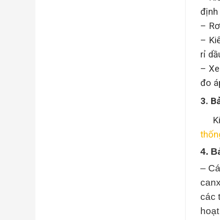
định
– Rơ
– Ki
rỉ d
– Xe
đo á
3. B
Kiểm
thốn
4. B
– Cá
canx
các 
hoạt