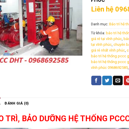
Liên hệ 096
Danh mục:
Bảo trì hệ
Từ khóa:
bảo trì hệ thô
giá rẻ tại vĩnh phúc
,
bảo
tại vĩnh phúc
,
chuyên bảo
giá rẻ nhất vĩnh phúc
,
c
bảo trì hệ thống pccc g
bảo trì hệ thống pccc g
vĩnh phúc 0968692585
Ả
ĐÁNH GIÁ (0)
O TRÌ, BẢO DƯỠNG HỆ THỐNG PCCC