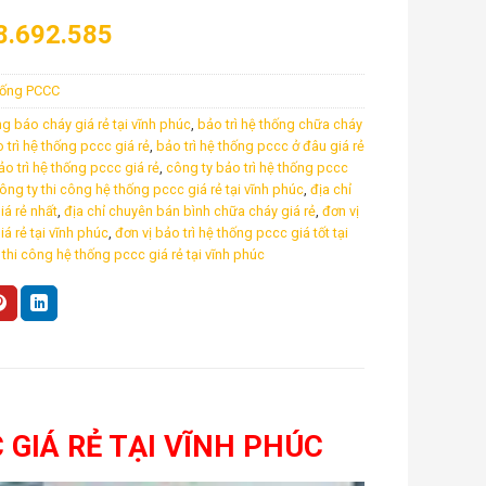
8.692.585
 thống PCCC
́ng báo cháy giá rẻ tại vĩnh phúc
,
bảo trì hệ thống chữa cháy
 trì hệ thống pccc giá rẻ
,
bảo trì hệ thống pccc ở đâu giá rẻ
 trì hệ thống pccc giá rẻ
,
công ty bảo trì hệ thống pccc
ông ty thi công hệ thống pccc giá rẻ tại vĩnh phúc
,
địa chỉ
iá rẻ nhất
,
địa chỉ chuyên bán bình chữa cháy giá rẻ
,
đơn vị
iá rẻ tại vĩnh phúc
,
đơn vị bảo trì hệ thống pccc giá tốt tại
,
thi công hệ thống pccc giá rẻ tại vĩnh phúc
 GIÁ RẺ TẠI VĨNH PHÚC