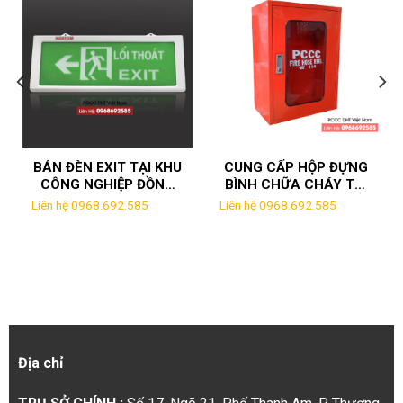
BÁN ĐÈN EXIT TẠI KHU
CUNG CẤP HỘP ĐỰNG
CÔNG NGHIỆP ĐỒNG
BÌNH CHỮA CHÁY TẠI
VĂN HÀ NAM CHẤT
HÀ NAM
Liên hệ 0968.692.585
Liên hệ 0968.692.585
LƯỢNG NHẤT
Địa chỉ