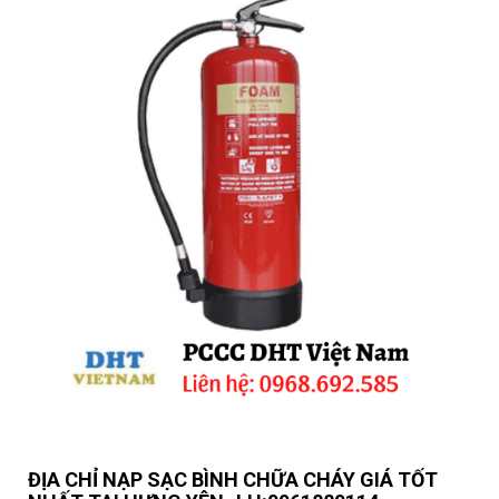
ĐỊA CHỈ NẠP SẠC BÌNH CHỮA CHÁY GIÁ TỐT