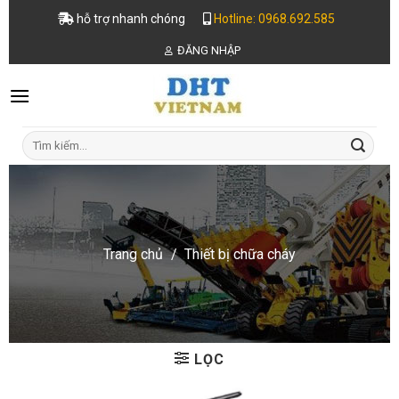
Skip
hỗ trợ nhanh chóng
Hotline: 0968.692.585
to
ĐĂNG NHẬP
content
Tìm
kiếm:
Trang chủ
/
Thiết bị chữa cháy
LỌC