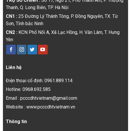
TRỤ SỞ CHÍNH :
Số 17, Ngõ 21, Phố Thanh Am, P. Thượng
Thanh, Q. Long Biên, TP. Hà Nội
CN1 :
25 Đường Lý Thánh Tông, P. Đồng Nguyên, TX. Từ
Sơn, Tỉnh bắc Ninh
CN2 :
KCN Phố Nối A, Xã Lạc Hồng, H. Văn Lâm, T. Hưng
Yên
Liên hệ
Điện thoại cố định: 0961.889.114
Hotline: 0968.692.585
Email : pcccdhtvietnam@gmail.com
Website : www.pcccdhtvietnam.vn
Thông tin