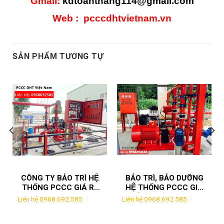
Gmail:
kdtoanthang114@gmail.com
Web : pcccdhtvietnam.vn
SẢN PHẨM TƯƠNG TỰ
CÔNG TY BẢO TRÌ HỆ
BẢO TRÌ, BẢO DƯỠNG
THỐNG PCCC GIÁ RẺ
HỆ THỐNG PCCC GIÁ
TẠI VĨNH PHÚC
RẺ TẠI BẮC GIANG
Liên hệ 0968.692.585
Liên hệ 0968.692.585