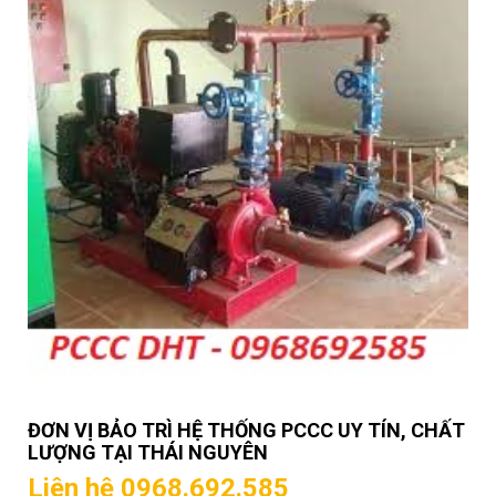
ĐƠN VỊ BẢO TRÌ HỆ THỐNG PCCC UY TÍN, CHẤT
LƯỢNG TẠI THÁI NGUYÊN
Liên hệ 0968.692.585