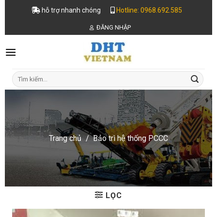
Skip
hỗ trợ nhanh chóng
Hotline: 0968.692.585
to
ĐĂNG NHẬP
content
Tìm
kiếm:
Trang chủ
/
Bảo trì hệ thống PCCC
LỌC