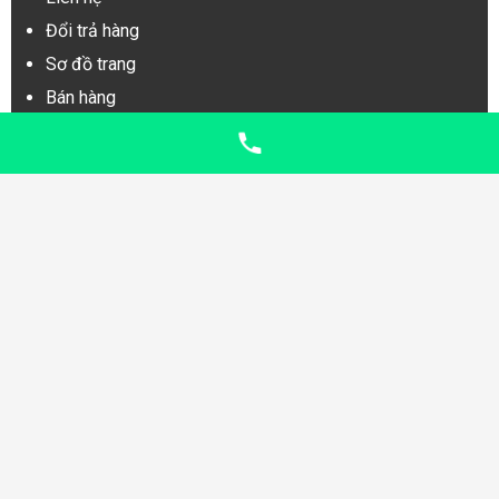
Đổi trả hàng
Sơ đồ trang
Bán hàng
Online Visitors:
0
Today's Views:
61
Today's Visitors:
39
Last 7 Days Views:
351