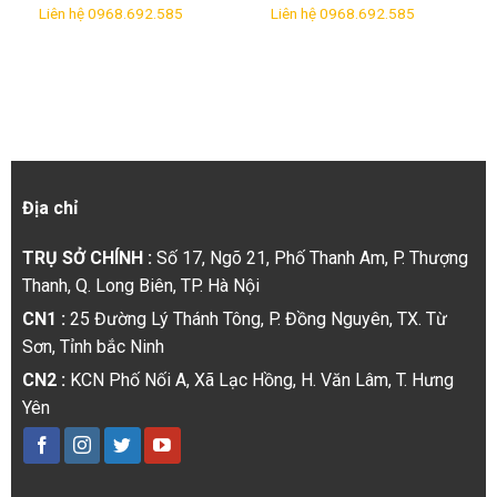
TẠI KCN LIÊM CẦN HÀ
HÀ NAM
Liên hệ 0968.692.585
Liên hệ 0968.692.585
NAM
Địa chỉ
TRỤ SỞ CHÍNH :
Số 17, Ngõ 21, Phố Thanh Am, P. Thượng
Thanh, Q. Long Biên, TP. Hà Nội
CN1 :
25 Đường Lý Thánh Tông, P. Đồng Nguyên, TX. Từ
Sơn, Tỉnh bắc Ninh
CN2 :
KCN Phố Nối A, Xã Lạc Hồng, H. Văn Lâm, T. Hưng
Yên