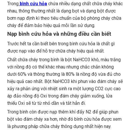
Trong
bình cứu hỏa
chứa nhiều dạng chất chữa cháy khác
nhau, thông thường nhất là dạng bọt và dạng bột được
bơm nạp định kì theo tiêu chuẩn của bộ phòng cháy chữa
cháy để đảm bảo hiệu quả mỗi lần sử dụng.
Nạp bình cứu hỏa và những điều cần biết
Trước hết ta cần biết bên trong bình cứu hỏa là chất gì
được nạp vào để hỗ trợ chữa cháy hiệu quả nhất.
Chất chữa cháy trong bình là bột NaHCO3 khô, màu trắng
với nồng độ có thể khác nhau nhưng chắc chắn không
dưới 60% và thông thường là 80% là nồng độ vừa đủ cho
hiệu quả cao nhất. Bột NaHCO3 khi phun vào đám cháy sẽ
xảy ra phản ứng với nhiệt sinh ra một lượng CO2 cực cao
áp đảo nồng độ Oxi trong đám cháy giảm xuống, lửa
thiếu Oxi sẽ từ từ nhỏ dần và tắt hẳn đi.
Trong bình còn được nạp thêm khí đẩy N2 để giúp phun
bột vào đám cháy xa hơn, nhờ đó bình cứu hỏa được xem
là phương pháp chữa cháy thông dụng nhất hiện nay.