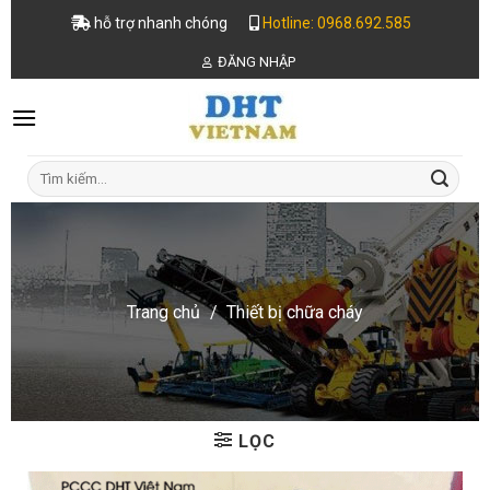
Skip
hỗ trợ nhanh chóng
Hotline: 0968.692.585
to
ĐĂNG NHẬP
content
Tìm
kiếm:
Trang chủ
/
Thiết bị chữa cháy
LỌC