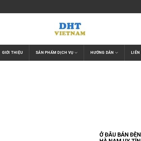
GIỚI THIỆU
SẢN PHẨM DỊCH VỤ
HƯỚNG DẪN
LIÊN
Trang chủ
/
Thiết bị chữa cháy
Ở ĐÂU BÁN ĐÈN
HÀ NAM UY TÍ