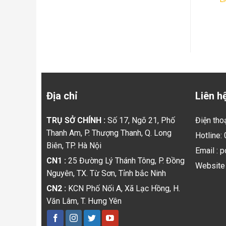
ĐỒNG VĂN HÀ NAM
NAM
Địa chỉ
Liên h
TRỤ SỞ CHÍNH :
Số 17, Ngõ 21, Phố
Điện tho
Thanh Am, P. Thượng Thanh, Q. Long
Hotline:
Biên, TP. Hà Nội
Email : 
CN1 :
25 Đường Lý Thánh Tông, P. Đồng
Website 
Nguyên, TX. Từ Sơn, Tỉnh bắc Ninh
CN2 :
KCN Phố Nối A, Xã Lạc Hồng, H.
Văn Lâm, T. Hưng Yên