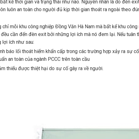
 bất kể thời gian và trạng thái như nào. Nguyên nhân là do đèn ex
uôn luôn an toàn cho người đủ kịp thời gian thoát ra ngoài theo đ
 chỉ mỗi khu công nghiệp Đồng Văn Hà Nam mà bất kể khu công n
 đều cần đến đèn exit bởi những lợi ích mà nó đem lại. Nếu tuân t
 lợi ích như sau:
nh báo lối thoát hiểm khẩn cấp trong các trường hợp xảy ra sự c
uẩn an toàn của ngành PCCC trên toàn cầu
ảm thiểu được thiệt hại do sự cố gây ra về người.