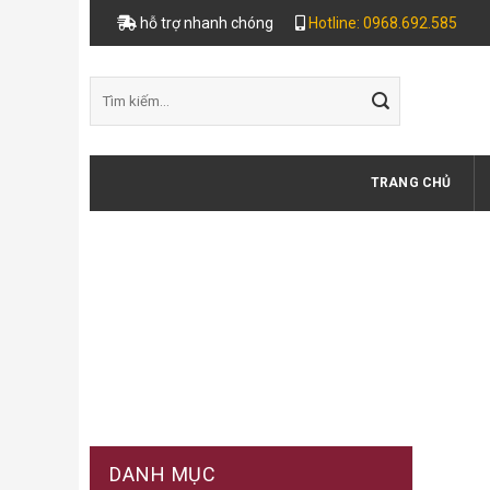
Skip
hỗ trợ nhanh chóng
Hotline: 0968.692.585
to
content
Tìm
kiếm:
TRANG CHỦ
DANH MỤC