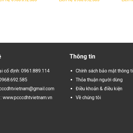
NAM
HÀ NA
ệ
Thông tin
ại cố định: 0961.889.114
Chính sách bảo mật thông t
 0968.692.585
Thỏa thuận người dùng
pcccdhtvietnam@gmail.com
Điều khoản & điều kiện
: www.pcccdhtvietnam.vn
Về chúng tôi