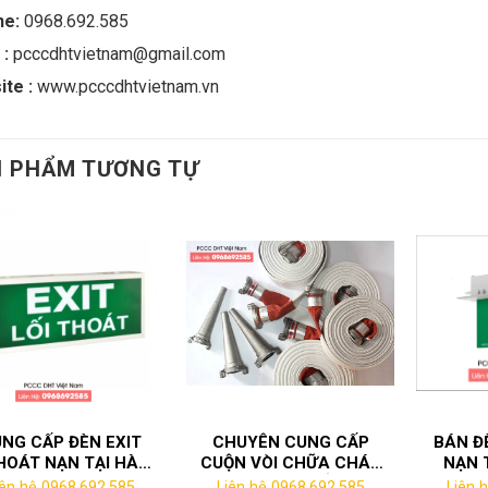
ne:
0968.692.585
 :
pcccdhtvietnam@gmail.com
ite :
www.pcccdhtvietnam.vn
 PHẨM TƯƠNG TỰ
NG CẤP ĐÈN EXIT
CHUYÊN CUNG CẤP
BÁN Đ
HOÁT NẠN TẠI HÀ
CUỘN VÒI CHỮA CHÁY
NẠN 
NAM
TẠI KCN LIÊM CẦN HÀ
NGHIỆ
iên hệ 0968.692.585
Liên hệ 0968.692.585
Liên 