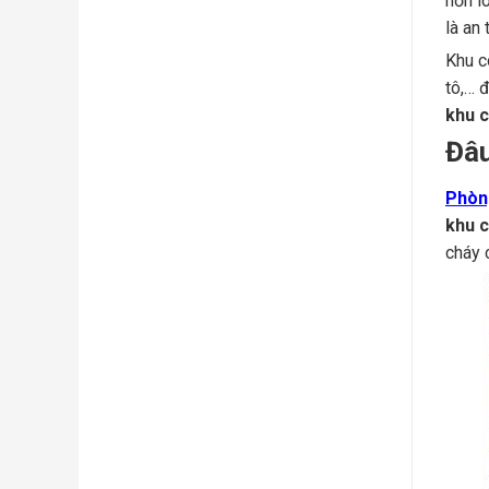
hỗn l
là an
Khu c
tô,… 
khu 
Đâu
Phòn
khu 
cháy 