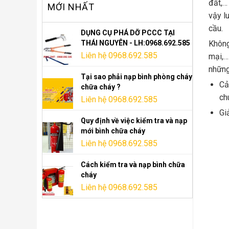
đất,…
MỚI NHẤT
vậy l
cầu.
DỤNG CỤ PHÁ DỠ PCCC TẠI
THÁI NGUYÊN - LH:0968.692.585
Không
Liên hệ 0968.692.585
mại,…
những
Tại sao phải nạp bình phòng cháy
Cả
chữa cháy ?
ch
Liên hệ 0968.692.585
Gi
Quy định về việc kiểm tra và nạp
mới bình chữa cháy
Liên hệ 0968.692.585
Cách kiểm tra và nạp bình chữa
cháy
Liên hệ 0968.692.585