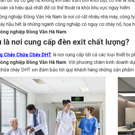
oạn do sự cố gây ra, không khi bao trùm bởi khói bụi, có thể là lửa,
 toàn và hiệu quả nhất để có thể thoát ra khỏi khu vực nguy hiểm.
ông nghiệp Đồng Văn Hà Nam là nơi có rất nhiều nhà máy, công ty về 
đây hầu hết là những ngành công nghiệp có nguy cơ cháy nổ, họa h
công nghiệp Đồng Văn Hà Nam.
 là nơi cung cấp đèn exit chất lượng?
g Cháy Chữa Cháy DHT
là nơi cung cấp tất cả các loại thiết bị
công nghiệp Đồng Văn Hà Nam
. Với phương châm kinh doanh dự
chữa cháy DHT xin đảm bảo tới quý khách hàng những sản phẩm ch