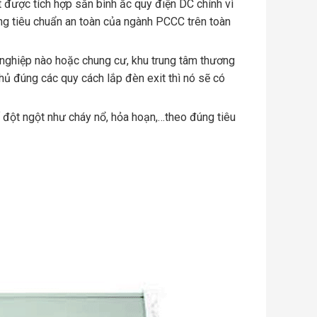
it được tích hợp sẵn bình ắc quy điện DC chính vì
úng tiêu chuẩn an toàn của ngành PCCC trên toàn
ghiệp nào hoặc chung cư, khu trung tâm thương
hủ đúng các quy cách lắp đèn exit thì nó sẽ có
ố đột ngột như cháy nổ, hỏa hoạn,…theo đúng tiêu