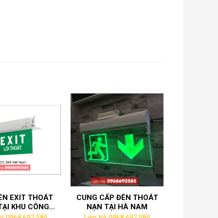
ÈN EXIT THOÁT
CUNG CẤP ĐÈN THOÁT
TẠI KHU CÔNG
NẠN TẠI HÀ NAM
P LIÊM PHONG
hệ 0968.692.585
Liên hệ 0968.692.585