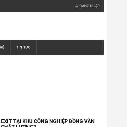
ĐĂNG NHẬP
 HỆ
TIN TỨC
 EXIT TẠI KHU CÔNG NGHIỆP ĐỒNG VĂN
N CHẤT LƯỢNG?