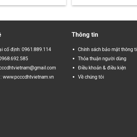
ệ
Thông tin
ại cố định: 0961.889.114
Chính sách bảo mật thông t
 0968.692.585
Thỏa thuận người dùng
pcccdhtvietnam@gmail.com
Điều khoản & điều kiện
: www.pcccdhtvietnam.vn
Về chúng tôi