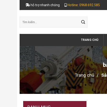
Skip
hỗ trợ nhanh chóng
Hotline: 0968.692.585
to
content
Tìm
kiếm:
TRANG CHỦ
b
Trang chủ
/
Sản