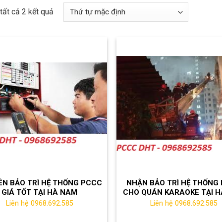
 tất cả 2 kết quả
N BẢO TRÌ HỆ THỐNG PCCC
NHẬN BẢO TRÌ HỆ THỐNG
GIÁ TỐT TẠI HÀ NAM
CHO QUÁN KARAOKE TẠI 
Liên hệ 0968.692.585
Liên hệ 0968.692.585