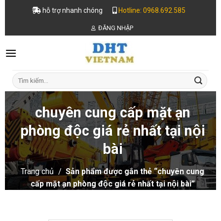
Skip
hỗ trợ nhanh chóng
Hotline: 0968.692.585
to
ĐĂNG NHẬP
content
Tìm
kiếm:
chuyên cung cấp mặt ạn
phòng độc giá rẻ nhất tại nội
bài
Trang chủ
/
Sản phẩm được gắn thẻ “chuyên cung
cấp mặt ạn phòng độc giá rẻ nhất tại nội bài”
LỌC