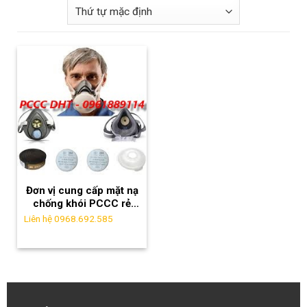
Đơn vị cung cấp mặt nạ
chống khói PCCC rẻ
nhất tại KCN Nội Bài
Liên hệ 0968.692.585