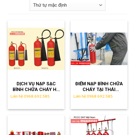
DỊCH VỤ NẠP SẠC
ĐIỂM NẠP BÌNH CHỮA
BÌNH CHỮA CHÁY HÀ
CHÁY TẠI THÁI
NAM –
NGUYÊN GIÁ RẺ NHẤT
Liên hệ 0968.692.585
Liên hệ 0968.692.585
HOTLINE:0968.692.585