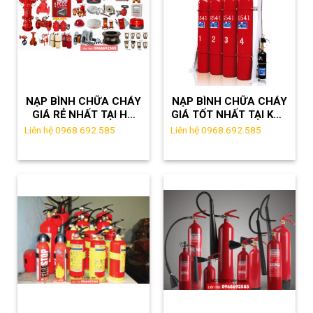
NẠP BÌNH CHỮA CHÁY
NẠP BÌNH CHỮA CHÁY
GIÁ RẺ NHẤT TẠI HÀ
GIÁ TỐT NHẤT TẠI KCN
ĐÔNG – 0968.692.585
QUANG MINH
Liên hệ 0968.692.585
Liên hệ 0968.692.585