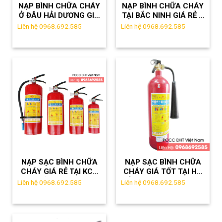
NẠP BÌNH CHỮA CHÁY
NẠP BÌNH CHỮA CHÁY
Ở ĐÂU HẢI DƯƠNG GIÁ
TẠI BẮC NINH GIÁ RẺ –
TỐT?
HOTLINE:0968.692.585
Liên hệ 0968.692.585
Liên hệ 0968.692.585
NẠP SẠC BÌNH CHỮA
NẠP SẠC BÌNH CHỮA
CHÁY GIÁ RẺ TẠI KCN
CHÁY GIÁ TỐT TẠI HÀ
ĐỒNG VĂN
NỘI – LH:0968.692.585
Liên hệ 0968.692.585
Liên hệ 0968.692.585