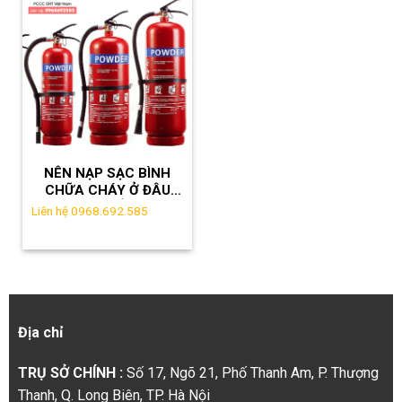
NÊN NẠP SẠC BÌNH
CHỮA CHÁY Ở ĐÂU
GIÁ RẺ?
Liên hệ 0968.692.585
LH:0968.692.585
Địa chỉ
TRỤ SỞ CHÍNH :
Số 17, Ngõ 21, Phố Thanh Am, P. Thượng
Thanh, Q. Long Biên, TP. Hà Nội