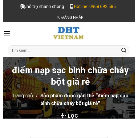
Skip
hỗ trợ nhanh chóng
Hotline: 0968.692.585
to
ĐĂNG NHẬP
content
Tìm
kiếm:
điểm nạp sạc bình chữa cháy
bột giá rẻ
Trang chủ
/
Sản phẩm được gắn thẻ “điểm nạp sạc
bình chữa cháy bột giá rẻ”
LỌC