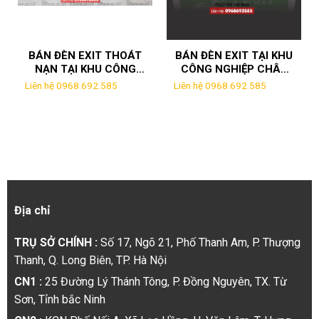
BÁN ĐÈN EXIT THOÁT
BÁN ĐÈN EXIT TẠI KHU
NẠN TẠI KHU CÔNG
CÔNG NGHIỆP CHÂU
NGHIỆP CHÂU SƠN –
SƠN HÀ NAM CHẤT
Liên hệ 0968.692.585
Liên hệ 0968.692.585
HÀ NAM UY TÍN NHẤT
LƯỢNG NHẤT
Địa chỉ
TRỤ SỞ CHÍNH :
Số 17, Ngõ 21, Phố Thanh Am, P. Thượng
Thanh, Q. Long Biên, TP. Hà Nội
CN1 :
25 Đường Lý Thánh Tông, P. Đồng Nguyên, TX. Từ
Sơn, Tỉnh bắc Ninh