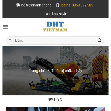
Skip
hỗ trợ nhanh chóng
Hotline: 0968.692.585
to
ĐĂNG NHẬP
content
Tìm
kiếm:
Trang chủ
/
Thiết bị chữa cháy
LỌC