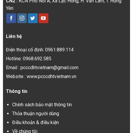
CN2 :
KCN Phố Nối A, Xã Lạc Hồng, H. Văn Lâm, T. Hưng
Yên
Liên hệ
Điện thoại cố định: 0961.889.114
Hotline: 0968.692.585
Email : pcccdhtvietnam@gmail.com
Website : www.pcccdhtvietnam.vn
Thông tin
Chính sách bảo mật thông tin
Thỏa thuận người dùng
Điều khoản & điều kiện
Về chúng tôi