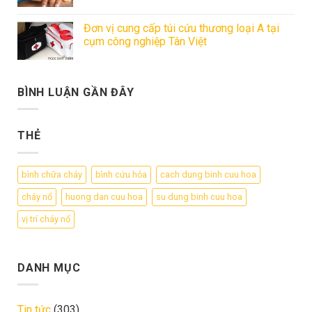
Đơn vị cung cấp túi cứu thương loại A tại
cụm công nghiệp Tân Việt
BÌNH LUẬN GẦN ĐÂY
THẺ
bình chữa cháy
bình cứu hỏa
cach dung binh cuu hoa
cháy nổ
huong dan cuu hoa
su dung binh cuu hoa
vị trí cháy nổ
DANH MỤC
Tin tức
(303)