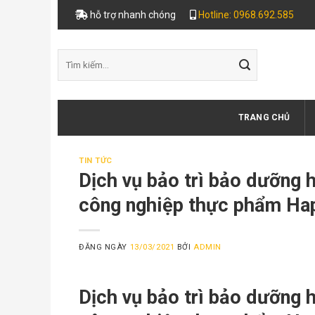
Skip
hỗ trợ nhanh chóng
Hotline: 0968.692.585
to
content
Tìm
kiếm:
TRANG CHỦ
TIN TỨC
Dịch vụ bảo trì bảo dưỡng 
công nghiệp thực phẩm Ha
ĐĂNG NGÀY
13/03/2021
BỞI
ADMIN
Dịch vụ bảo trì bảo dưỡng 