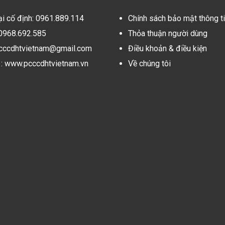
ại cố định: 0961.889.114
Chính sách bảo mật thông t
 0968.692.585
Thỏa thuận người dùng
pcccdhtvietnam@gmail.com
Điều khoản & điều kiện
: www.pcccdhtvietnam.vn
Về chúng tôi