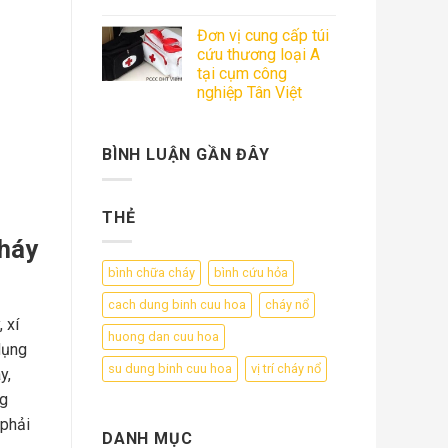
Đơn vị cung cấp túi
cứu thương loại A
tại cụm công
nghiệp Tân Việt
BÌNH LUẬN GẦN ĐÂY
THẺ
cháy
bình chữa cháy
bình cứu hỏa
cach dung binh cuu hoa
cháy nổ
 xí
huong dan cuu hoa
dụng
su dung binh cuu hoa
vị trí cháy nổ
y,
ng
 phải
DANH MỤC