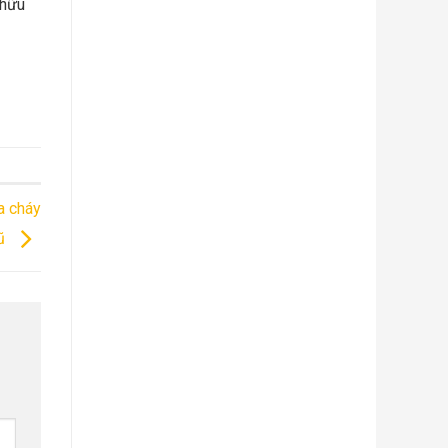
 hữu
a cháy
Lũ