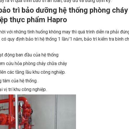
y ra vì quá trình bảo trì an toàn, đầy đủ và đúng định kỳ.
 bảo trì bảo dưỡng hệ thống phòng cháy
iệp thực phẩm Hapro
ời với những tình huống không may thì quá trình diễn ra phải đún
 quy định bảo trì hệ thống 1 lần/1 năm, bảo trì kiểm tra bình c
oạt động ban đầu của hệ thống
bơm cứu hỏa phòng cháy chữa cháy
ên các tầng lầu khu công nghiệp.
g tâm của hệ thống.
i vị trí khu công nghiệp.