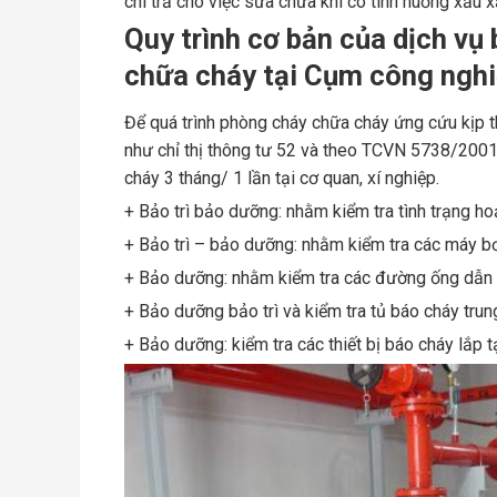
chi trả cho việc sửa chữa khi có tình huống xấu xả
Quy trình cơ bản của dịch vụ
chữa cháy tại Cụm công ngh
Để quá trình phòng cháy chữa cháy ứng cứu kịp th
như chỉ thị t
hông tư 52 và theo TCVN 5738/2001 có
cháy 3 tháng/ 1 lần tại cơ quan, xí nghiệp.
+ Bảo trì bảo dưỡng: nhằm kiểm tra tình trạng h
+ Bảo trì – bảo dưỡng: nhằm kiểm tra các máy 
+ Bảo dưỡng: nhằm kiểm tra các đường ống dẫn l
+ Bảo dưỡng bảo trì và kiểm tra tủ báo cháy trun
+ Bảo dưỡng: kiểm tra các thiết bị báo cháy lắp tạ