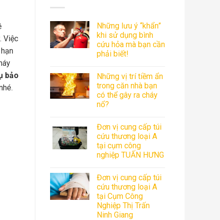
Những lưu ý “khẩn”
ề
khi sử dụng bình
. Việc
cứu hỏa mà bạn cần
 hạn
phải biết!
háy
ụ bảo
Những vị trí tiềm ẩn
trong căn nhà bạn
nhé.
có thể gây ra cháy
nổ?
Đơn vị cung cấp túi
cứu thương loại A
tại cụm công
nghiệp TUẤN HƯNG
Đơn vị cung cấp túi
cứu thương loại A
tại Cụm Công
Nghiệp Thị Trấn
Ninh Giang