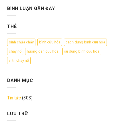
BÌNH LUẬN GẦN ĐÂY
THẺ
bình chữa cháy
bình cứu hỏa
cach dung binh cuu hoa
cháy nổ
huong dan cuu hoa
su dung binh cuu hoa
vị trí cháy nổ
DANH MỤC
Tin tức
(303)
LƯU TRỮ