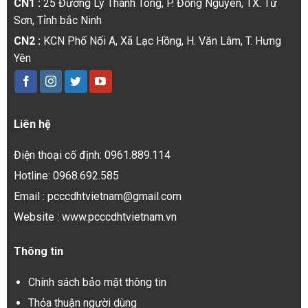
CN1 :
25 Đường Lý Thánh Tông, P. Đồng Nguyên, TX. Từ
Sơn, Tỉnh bắc Ninh
CN2 :
KCN Phố Nối A, Xã Lạc Hồng, H. Văn Lâm, T. Hưng
Yên
Liên hệ
Điện thoại cố định: 0961.889.114
Hotline: 0968.692.585
Email : pcccdhtvietnam@gmail.com
Website : www.pcccdhtvietnam.vn
Thông tin
Chính sách bảo mật thông tin
Thỏa thuận người dùng